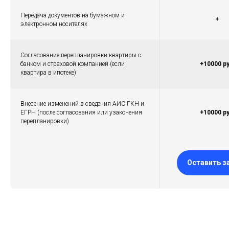
Передача документов на бумажном и
+
электронном носителях
Согласование перепланировки квартиры с
банком и страховой компанией (если
+10000 р
квартира в ипотеке)
Внесение изменений в сведения АИС ГКН и
ЕГРН (после согласования или узаконения
+10000 р
перепланировки)
Оставить з