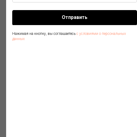
Отправить
Нажимая на кнопку, вы соглашаетесь
с условиями о персональных
данных
Вы также можете заказать
просто оформление уведомелния
о планировании или окончании
строитльства